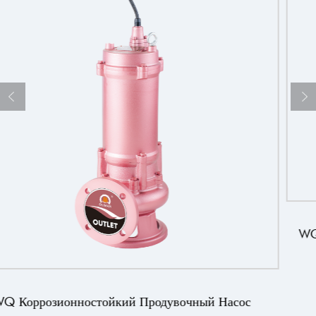
WQ/QW Высокопроизводительный Прод
Асос
й Насос