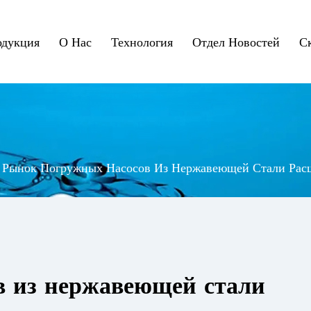
одукция
О Нас
Технология
Отдел Новостей
С
/
Рынок Погружных Насосов Из Нержавеющей Стали Рас
в из нержавеющей стали