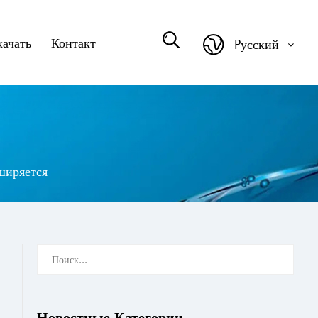
качать
Контакт
Pусский
ширяется
Новостные Категории